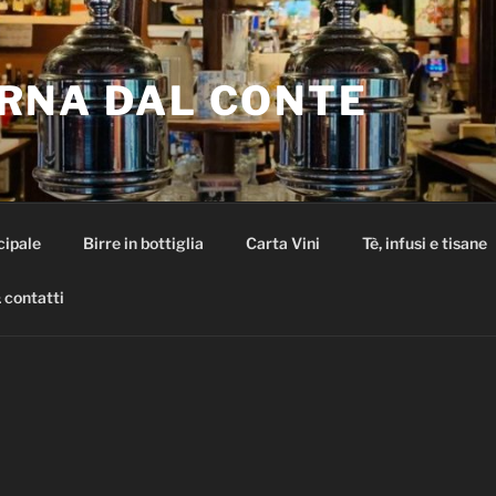
RNA DAL CONTE
cipale
Birre in bottiglia
Carta Vini
Tè, infusi e tisane
 contatti