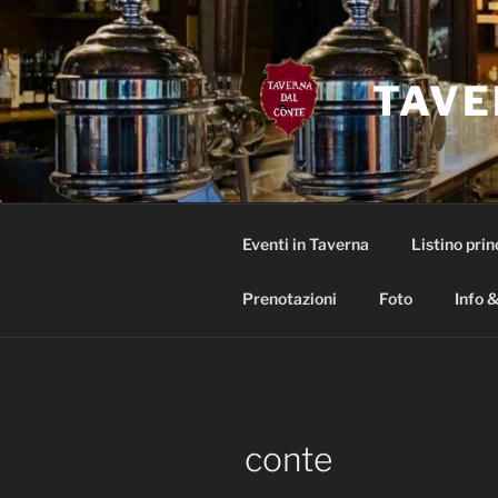
Salta
al
contenuto
TAVE
Eventi in Taverna
Listino prin
Prenotazioni
Foto
Info &
conte