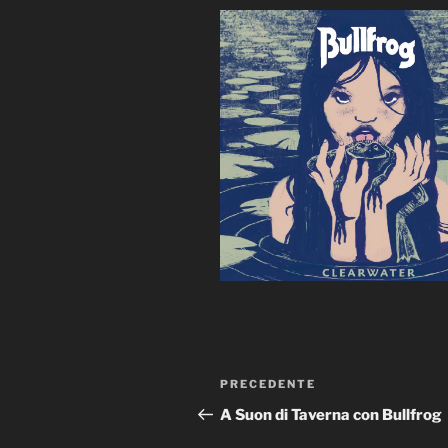
Navigazione
Articolo
PRECEDENTE
articoli
precedente:
A Suon di Taverna con Bullfrog