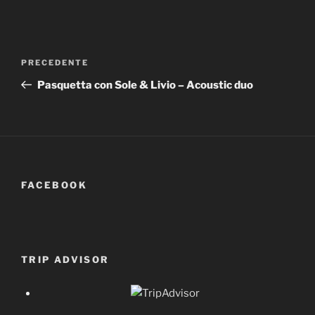
Navigazione
Articolo
PRECEDENTE
articoli
precedente:
Pasquetta con Sole & Livio – Acoustic duo
FACEBOOK
TRIP ADVISOR