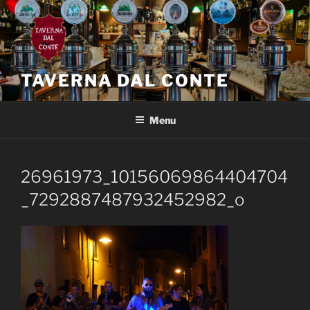
Salta
al
contenuto
TAVERNA DAL CONTE
Menu
26961973_10156069864404704
_7292887487932452982_o