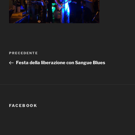
Navigazione
Articolo
PRECEDENTE
articoli
precedente:
Festa della liberazione con Sangue Blues
FACEBOOK