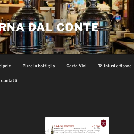
RNA DAL CONTE
cipale
Birre in bottiglia
Carta Vini
Tè, infusi e tisane
 contatti