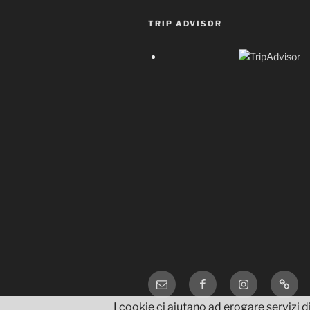
TRIP ADVISOR
Email
Facebook
Instagram
TripA
I cookie ci aiutano ad erogare servizi di