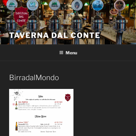
Salta
al
contenuto
TAVERNA DAL CONTE
Menu
BirradalMondo