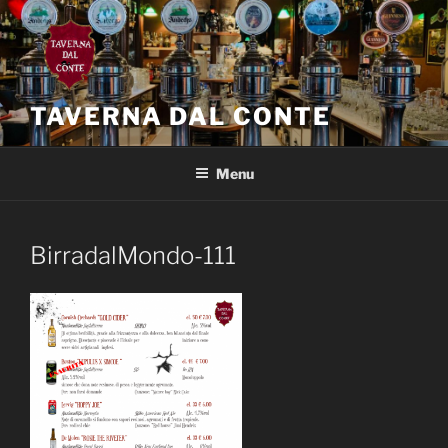
Salta
al
contenuto
TAVERNA DAL CONTE
Menu
BirradalMondo-111