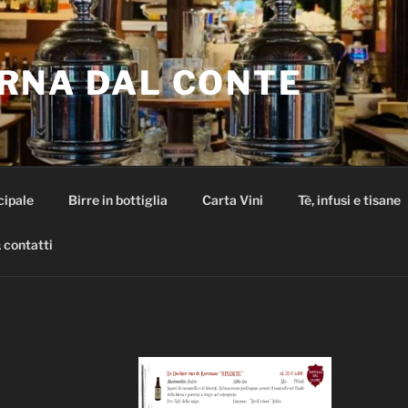
RNA DAL CONTE
cipale
Birre in bottiglia
Carta Vini
Tè, infusi e tisane
 contatti