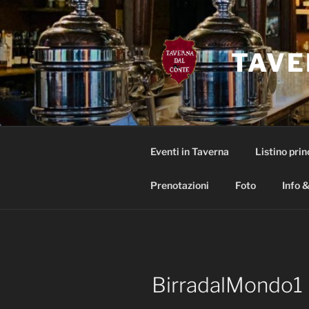
Salta
al
contenuto
TAVE
Eventi in Taverna
Listino prin
Prenotazioni
Foto
Info &
BirradalMondo1