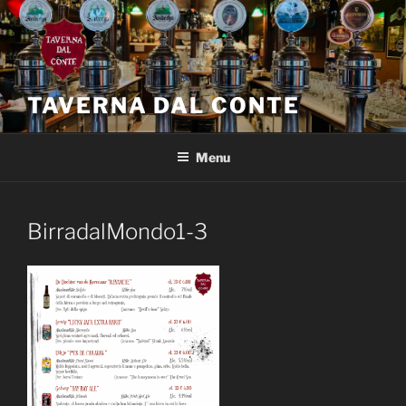
Salta
al
contenuto
TAVERNA DAL CONTE
Menu
BirradalMondo1-3