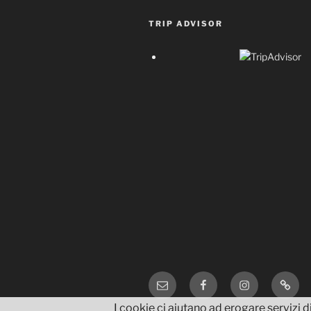
TRIP ADVISOR
Email
Facebook
Instagram
TripA
I cookie ci aiutano ad erogare servizi di