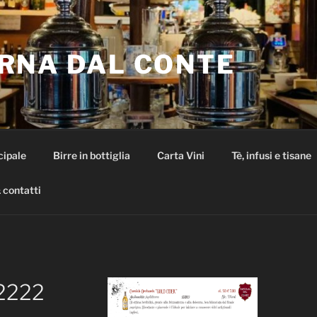
RNA DAL CONTE
cipale
Birre in bottiglia
Carta Vini
Tè, infusi e tisane
 contatti
2222