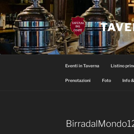
Salta
al
contenuto
TAVE
Eventi in Taverna
Listino prin
Prenotazioni
Foto
Info &
BirradalMondo1