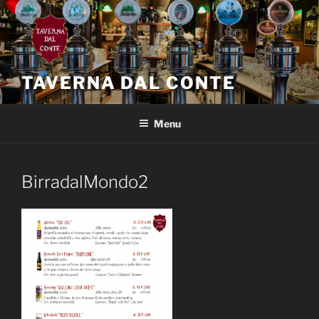
Salta
al
contenuto
TAVERNA DAL CONTE
Menu
BirradalMondo2