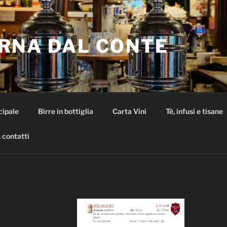
RNA DAL CONTE
cipale
Birre in bottiglia
Carta Vini
Tè, infusi e tisane
 contatti