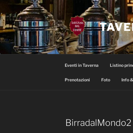
Salta
al
contenuto
TAVE
Eventi in Taverna
Listino prin
Prenotazioni
Foto
Info &
BirradalMondo2