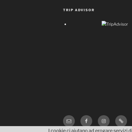
TRIP ADVISOR
Email
Facebook
Instagram
TripA
I cookie ci aiutano ad erogare servizi di