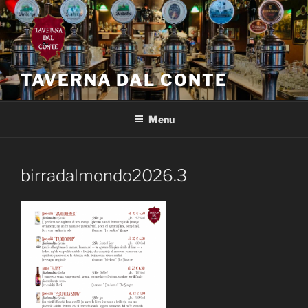
Salta
al
contenuto
TAVERNA DAL CONTE
Menu
birradalmondo2026.3