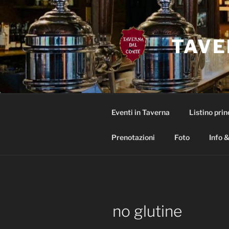
Salta
al
contenuto
TAVE
Eventi in Taverna
Listino prin
Prenotazioni
Foto
Info &
no glutine