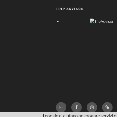
TRIP ADVISOR
Email
Facebook
Instagram
TripA
I cookie ci aiutano ad erogare servizi di