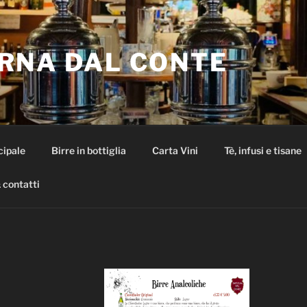
RNA DAL CONTE
cipale
Birre in bottiglia
Carta Vini
Tè, infusi e tisane
 contatti