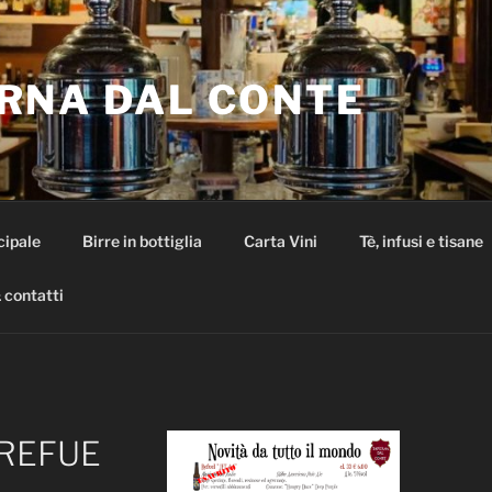
RNA DAL CONTE
cipale
Birre in bottiglia
Carta Vini
Tè, infusi e tisane
 contatti
1REFUE