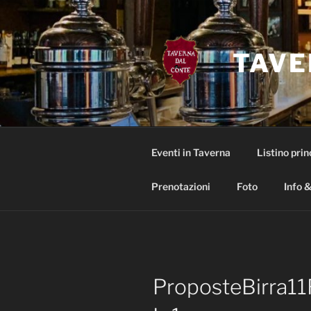
Salta
al
contenuto
TAVE
Eventi in Taverna
Listino prin
Prenotazioni
Foto
Info &
ProposteBirra1