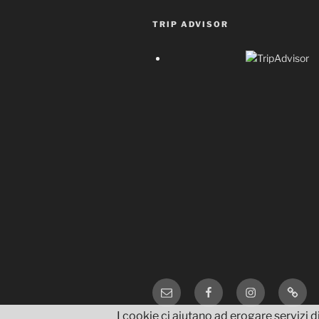
TRIP ADVISOR
Email
Facebook
Instagram
TripA
I cookie ci aiutano ad erogare servizi di