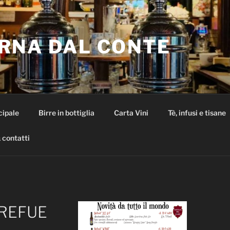
RNA DAL CONTE
cipale
Birre in bottiglia
Carta Vini
Tè, infusi e tisane
 contatti
1REFUE