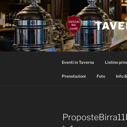
Salta
al
contenuto
TAVE
Eventi in Taverna
Listino prin
Prenotazioni
Foto
Info &
ProposteBirra1