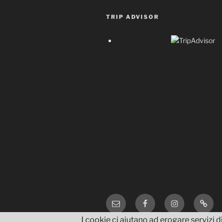
TRIP ADVISOR
Email
Facebook
Instagram
TripA
I cookie ci aiutano ad erogare servizi di