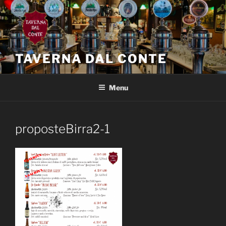
Salta
al
contenuto
TAVERNA DAL CONTE
Menu
proposteBirra2-1