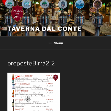
Salta
al
contenuto
TAVERNA DAL CONTE
Menu
proposteBirra2-2