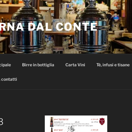
RNA DAL CONTE
cipale
Birre in bottiglia
Carta Vini
Tè, infusi e tisane
 contatti
3