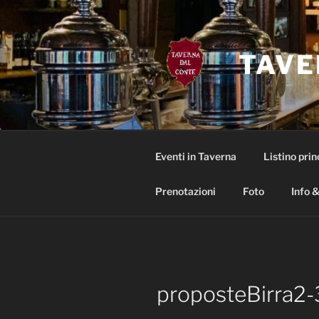
Salta
al
contenuto
TAVE
Eventi in Taverna
Listino prin
Prenotazioni
Foto
Info &
proposteBirra2-