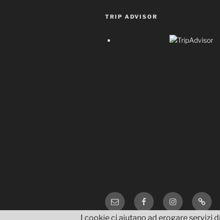
TRIP ADVISOR
Email
Facebook
Instagram
TripA
I cookie ci aiutano ad erogare servizi di