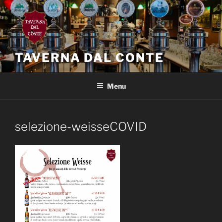
Salta
al
contenuto
TAVERNA DAL CONTE
Menu
selezione-weisseCOVID