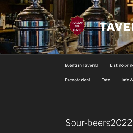
Salta
al
contenuto
TAVE
Eventi in Taverna
Listino prin
Prenotazioni
Foto
Info &
Sour-beers2022