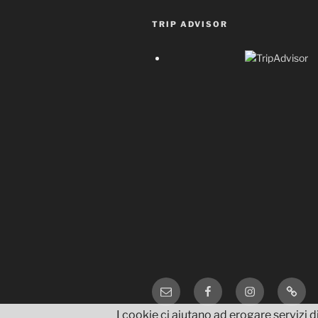
TRIP ADVISOR
Email
Facebook
Instagram
TripA
I cookie ci aiutano ad erogare servizi di