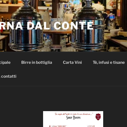
RNA DAL CONTE
cipale
Birre in bottiglia
Carta Vini
Tè, infusi e tisane
 contatti