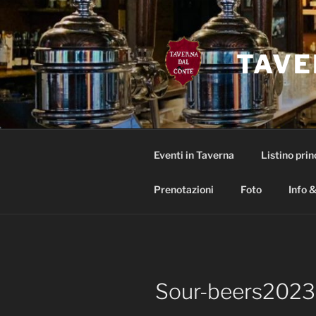
Salta
al
contenuto
TAVE
Eventi in Taverna
Listino prin
Prenotazioni
Foto
Info &
Sour-beers2023