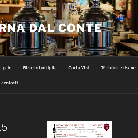
RNA DAL CONTE
cipale
Birre in bottiglia
Carta Vini
Tè, infusi e tisane
 contatti
.5