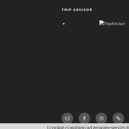
TRIP ADVISOR
Email
Facebook
Instagram
TripA
I cookie ci aiutano ad erogare servizi di