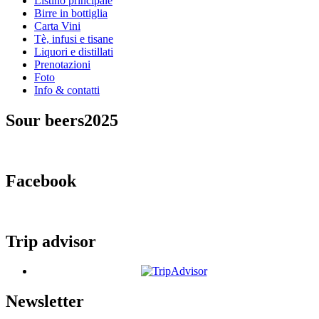
Listino principale
Birre in bottiglia
Carta Vini
Tè, infusi e tisane
Liquori e distillati
Prenotazioni
Foto
Info & contatti
Sour beers2025
Facebook
Trip advisor
Newsletter