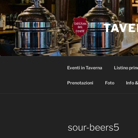
Salta
al
contenuto
TAVE
Eventi in Taverna
Listino prin
Prenotazioni
Foto
Info &
sour-beers5