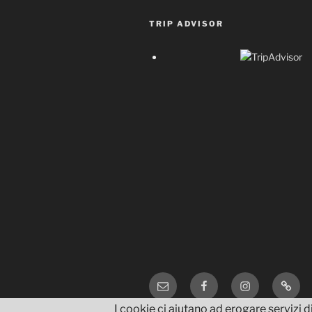
TRIP ADVISOR
Email
Facebook
Instagram
TripA
I cookie ci aiutano ad erogare servizi di