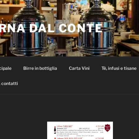
RNA DAL CONTE
cipale
Birre in bottiglia
Carta Vini
Tè, infusi e tisane
 contatti