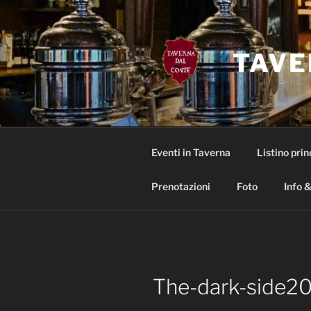
Salta
al
contenuto
TAVE
Eventi in Taverna
Listino prin
Prenotazioni
Foto
Info &
The-dark-side2