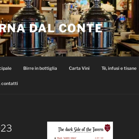
RNA DAL CONTE
cipale
Birre in bottiglia
Carta Vini
Tè, infusi e tisane
 contatti
023