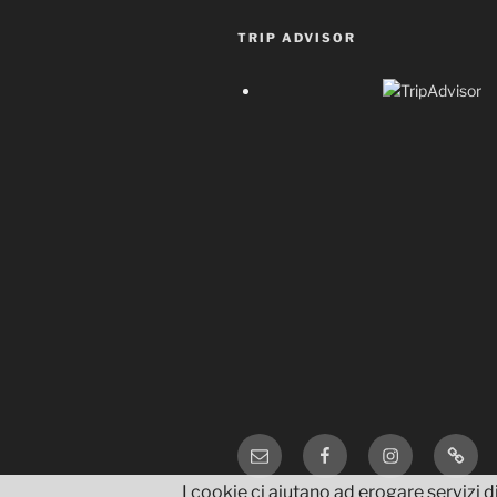
TRIP ADVISOR
Email
Facebook
Instagram
TripA
I cookie ci aiutano ad erogare servizi di