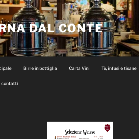
RNA DAL CONTE
cipale
Birre in bottiglia
Carta Vini
Tè, infusi e tisane
 contatti