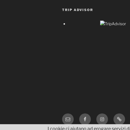
TRIP ADVISOR
Email
Facebook
Instagram
TripA
I cookie ci aiutano ad erogare servizi di