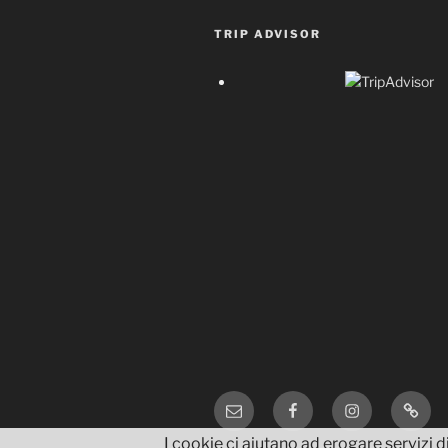
TRIP ADVISOR
Email
Facebook
Instagram
TripA
I cookie ci aiutano ad erogare servizi di