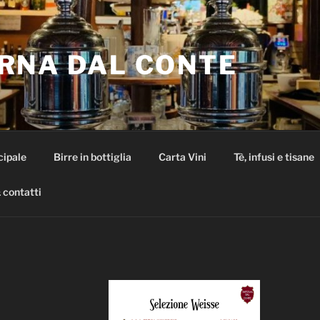
RNA DAL CONTE
cipale
Birre in bottiglia
Carta Vini
Tè, infusi e tisane
 contatti