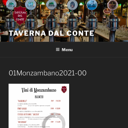
Salta
al
contenuto
TAVERNA DAL CONTE
Menu
01Monzambano2021-00