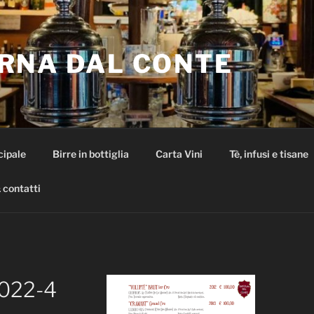
RNA DAL CONTE
cipale
Birre in bottiglia
Carta Vini
Tè, infusi e tisane
 contatti
022-4