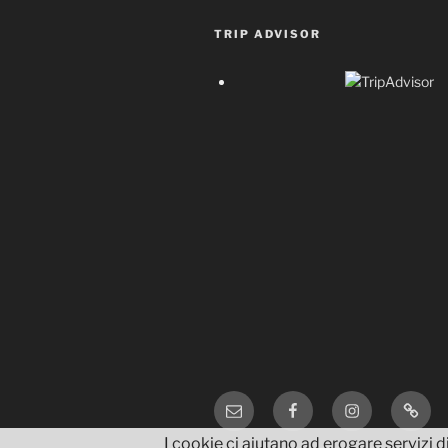
TRIP ADVISOR
Email
Facebook
Instagram
TripA
I cookie ci aiutano ad erogare servizi di