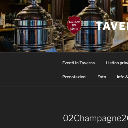
Salta
al
contenuto
TAVE
Eventi in Taverna
Listino prin
Prenotazioni
Foto
Info &
02Champagne2