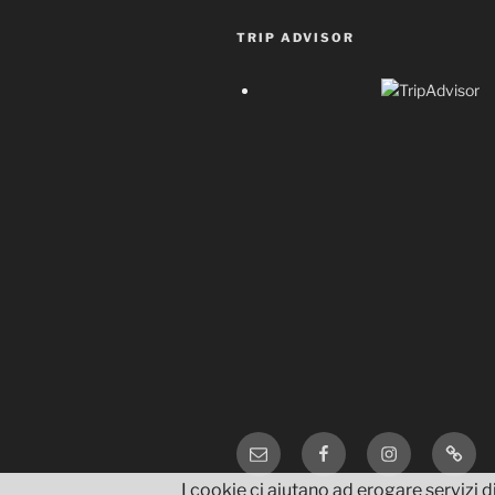
TRIP ADVISOR
Email
Facebook
Instagram
TripA
I cookie ci aiutano ad erogare servizi di