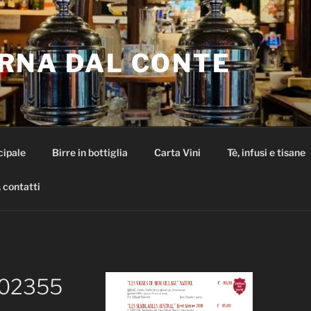
RNA DAL CONTE
cipale
Birre in bottiglia
Carta Vini
Tè, infusi e tisane
 contatti
02355