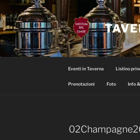
Salta
al
contenuto
TAVE
Eventi in Taverna
Listino prin
Prenotazioni
Foto
Info &
02Champagne2