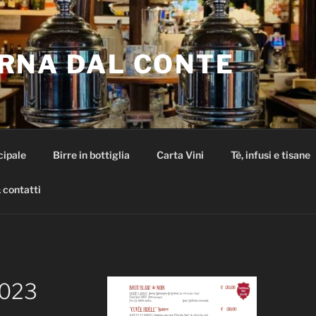
RNA DAL CONTE
cipale
Birre in bottiglia
Carta Vini
Tè, infusi e tisane
 contatti
023