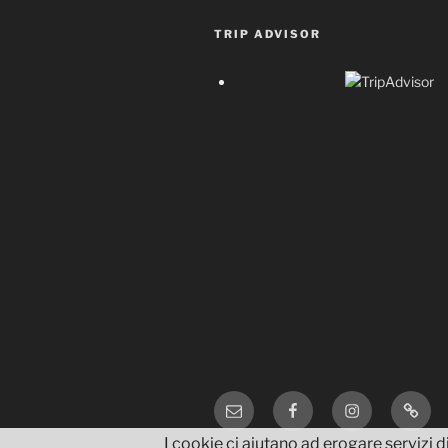
TRIP ADVISOR
Email
Facebook
Instagram
TripA
I cookie ci aiutano ad erogare servizi di