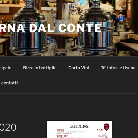
RNA DAL CONTE
cipale
Birre in bottiglia
Carta Vini
Tè, infusi e tisane
 contatti
020