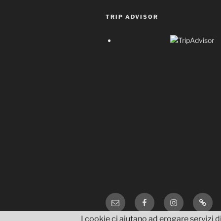
TRIP ADVISOR
Email
Facebook
Instagram
TripA
I cookie ci aiutano ad erogare servizi di