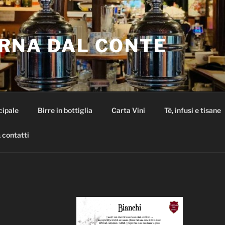
RNA DAL CONTE
cipale
Birre in bottiglia
Carta Vini
Tè, infusi e tisane
 contatti