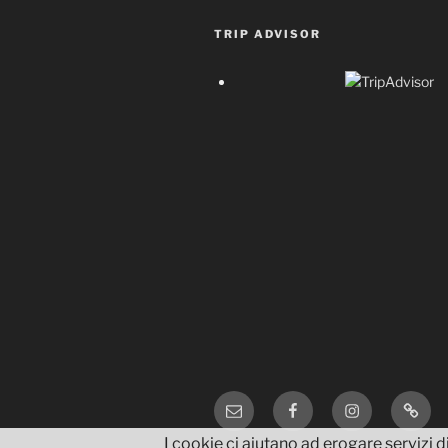
TRIP ADVISOR
Email
Facebook
Instagram
TripA
I cookie ci aiutano ad erogare servizi di