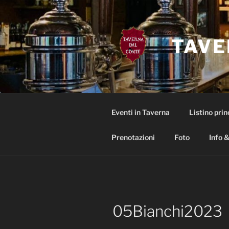
Salta
al
contenuto
TAVE
Eventi in Taverna
Listino prin
Prenotazioni
Foto
Info &
05Bianchi2023