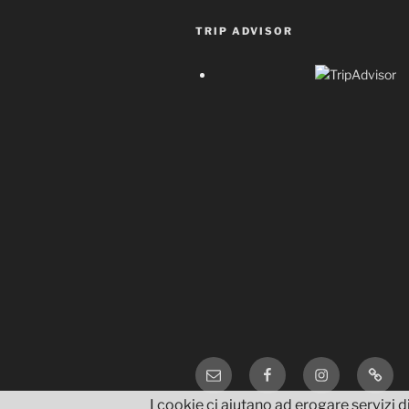
TRIP ADVISOR
Email
Facebook
Instagram
TripA
I cookie ci aiutano ad erogare servizi di