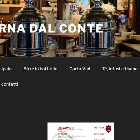
RNA DAL CONTE
cipale
Birre in bottiglia
Carta Vini
Tè, infusi e tisane
 contatti