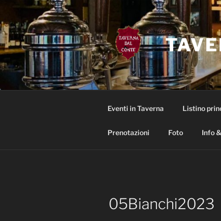
Salta
al
contenuto
TAVE
Eventi in Taverna
Listino prin
Prenotazioni
Foto
Info &
05Bianchi2023