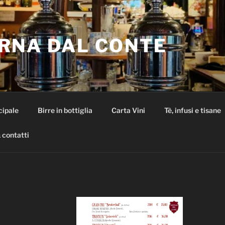
RNA DAL CONTE
cipale
Birre in bottiglia
Carta Vini
Tè, infusi e tisane
 contatti