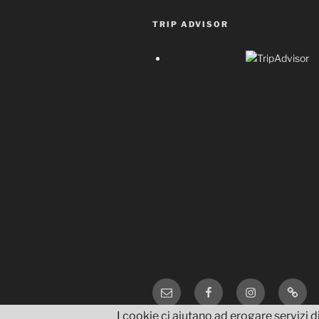
TRIP ADVISOR
Email
Facebook
Instagram
TripA
I cookie ci aiutano ad erogare servizi di