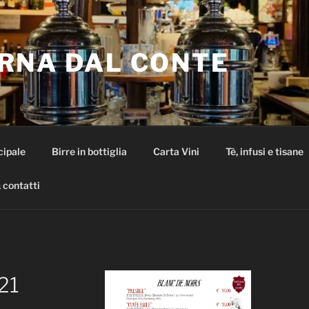
RNA DAL CONTE
cipale
Birre in bottiglia
Carta Vini
Tè, infusi e tisane
 contatti
21