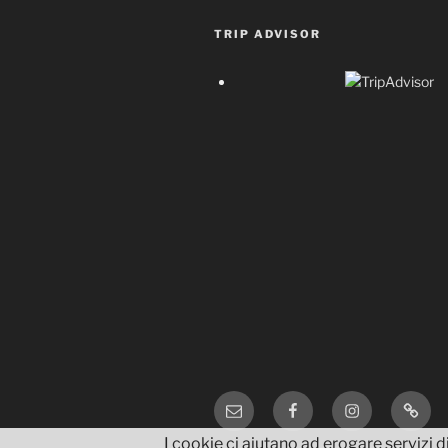
TRIP ADVISOR
Email
Facebook
Instagram
TripA
I cookie ci aiutano ad erogare servizi di