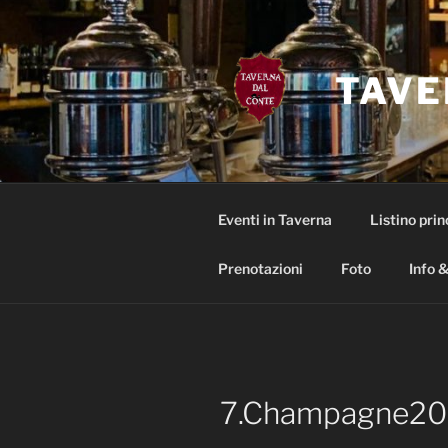
Salta
al
contenuto
TAVE
Eventi in Taverna
Listino prin
Prenotazioni
Foto
Info &
7.Champagne20