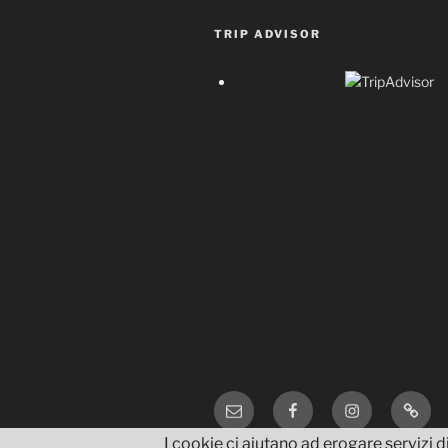
TRIP ADVISOR
Email
Facebook
Instagram
TripA
I cookie ci aiutano ad erogare servizi di