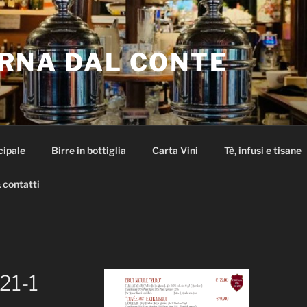
RNA DAL CONTE
cipale
Birre in bottiglia
Carta Vini
Tè, infusi e tisane
 contatti
21-1