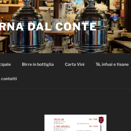
RNA DAL CONTE
cipale
Birre in bottiglia
Carta Vini
Tè, infusi e tisane
 contatti