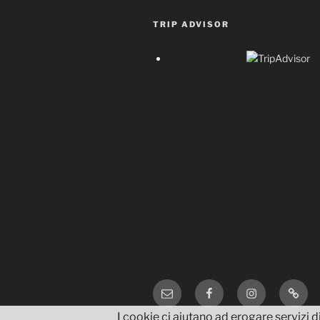
TRIP ADVISOR
Email
Facebook
Instagram
TripA
I cookie ci aiutano ad erogare servizi di