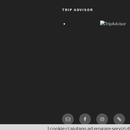
TRIP ADVISOR
Email
Facebook
Instagram
TripA
I cookie ci aiutano ad erogare servizi di