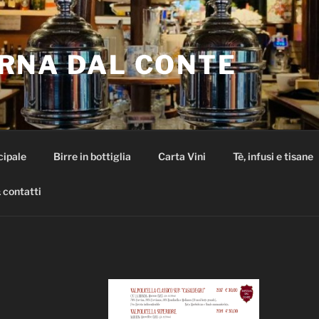
RNA DAL CONTE
cipale
Birre in bottiglia
Carta Vini
Tè, infusi e tisane
 contatti