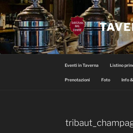
Salta
al
contenuto
TAVE
Eventi in Taverna
Listino prin
Prenotazioni
Foto
Info &
tribaut_champa