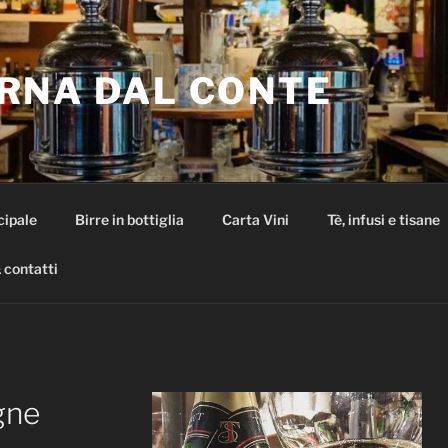
RNA DAL CONTE
cipale
Birre in bottiglia
Carta Vini
Tè, infusi e tisane
 contatti
gne