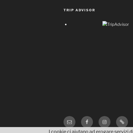
TRIP ADVISOR
Email
Facebook
Instagram
TripA
I cookie ci aiutano ad erogare servizi di