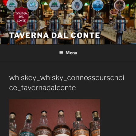
Salta
al
contenuto
TAVERNA DAL CONTE
Menu
whiskey_whisky_connosseurschoi
ce_tavernadalconte