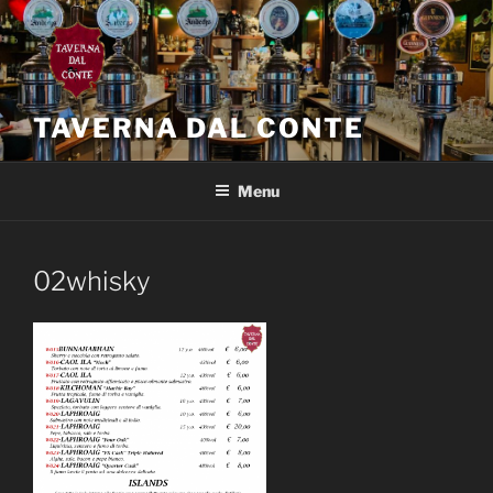
Salta
al
contenuto
TAVERNA DAL CONTE
Menu
02whisky