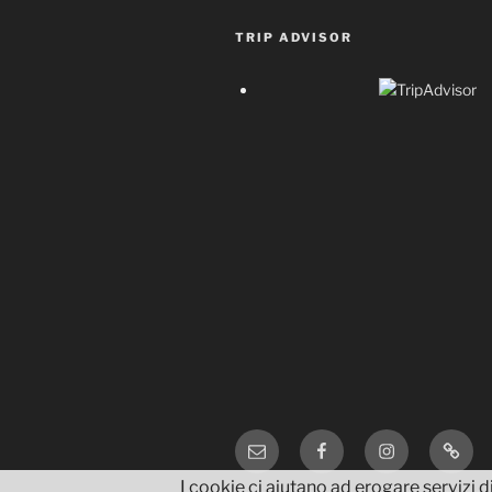
TRIP ADVISOR
Email
Facebook
Instagram
TripA
I cookie ci aiutano ad erogare servizi di