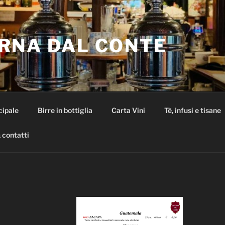
RNA DAL CONTE
cipale
Birre in bottiglia
Carta Vini
Tè, infusi e tisane
 contatti