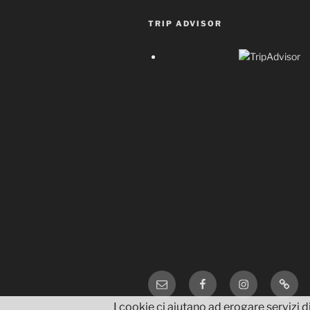
TRIP ADVISOR
Email
Facebook
Instagram
TripA
I cookie ci aiutano ad erogare servizi di