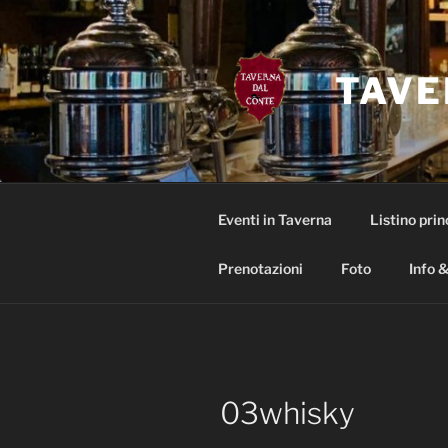
Salta
al
contenuto
TAVE
Eventi in Taverna
Listino prin
Prenotazioni
Foto
Info &
03whisky