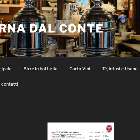
RNA DAL CONTE
cipale
Birre in bottiglia
Carta Vini
Tè, infusi e tisane
 contatti