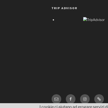
TRIP ADVISOR
Email
Facebook
Instagram
TripA
I cookie ci aiutano ad erogare servizi di