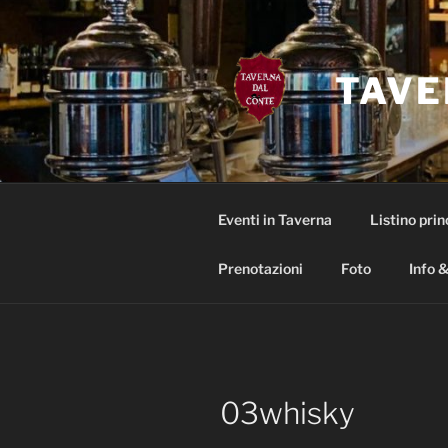
Salta
al
contenuto
TAVE
Eventi in Taverna
Listino prin
Prenotazioni
Foto
Info &
03whisky