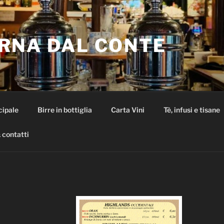
RNA DAL CONTE
cipale
Birre in bottiglia
Carta Vini
Tè, infusi e tisane
 contatti