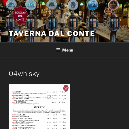
Salta
al
contenuto
TAVERNA DAL CONTE
Menu
04whisky