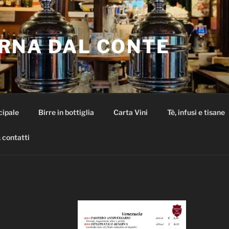
RNA DAL CONTE
cipale
Birre in bottiglia
Carta Vini
Tè, infusi e tisane
 contatti