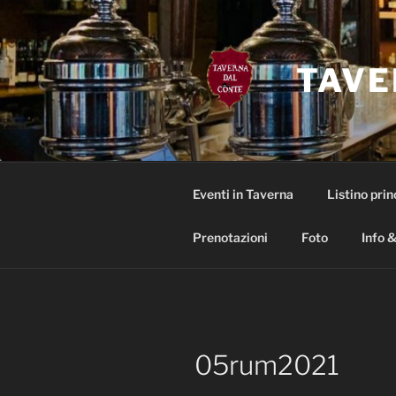
Salta
al
contenuto
TAVE
Eventi in Taverna
Listino prin
Prenotazioni
Foto
Info &
05rum2021