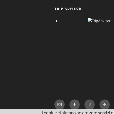
TRIP ADVISOR
Email
Facebook
Instagram
TripA
I cookie ci aiutano ad erogare servizi di