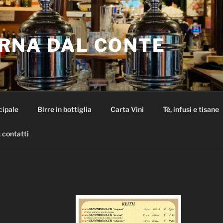
RNA DAL CONTE
cipale
Birre in bottiglia
Carta Vini
Tè, infusi e tisane
 contatti