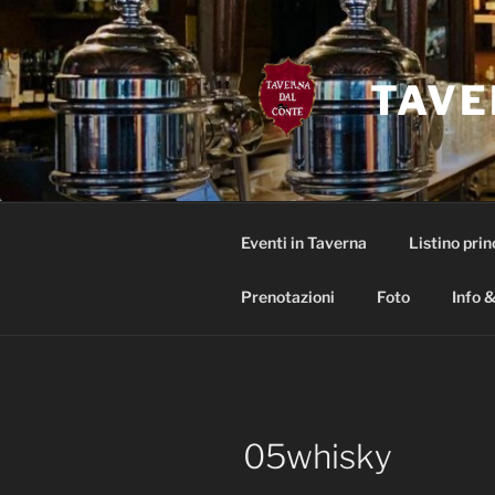
Salta
al
contenuto
TAVE
Eventi in Taverna
Listino prin
Prenotazioni
Foto
Info &
05whisky