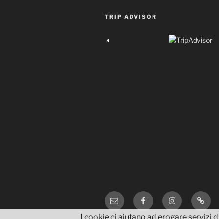
TRIP ADVISOR
Email
Facebook
Instagram
TripA
I cookie ci aiutano ad erogare servizi di