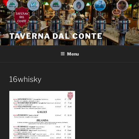
Salta
al
contenuto
TAVERNA DAL CONTE
Menu
16whisky