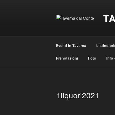
Salta
al
T
contenuto
Eventi in Taverna
Listino pri
Prenotazioni
Foto
Info 
1liquori2021