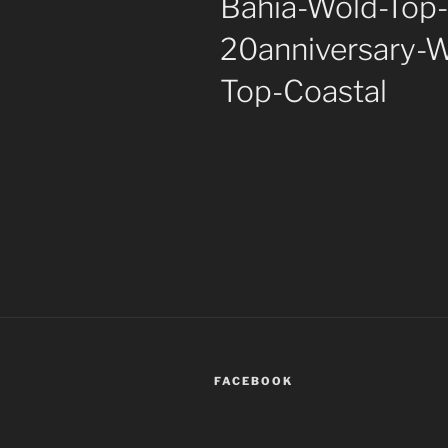
Bahia-Wold-Top-
20anniversary-W
Top-Coastal
FACEBOOK