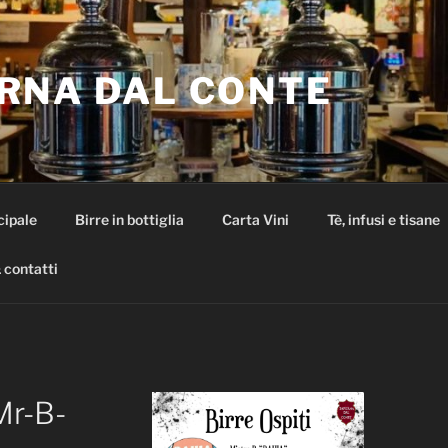
RNA DAL CONTE
cipale
Birre in bottiglia
Carta Vini
Tè, infusi e tisane
 contatti
Mr-B-